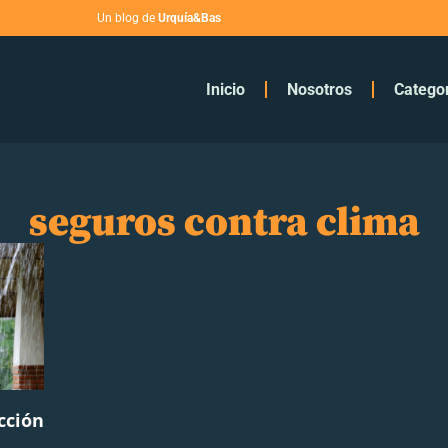
Un blog de
Urquía&Bas
Inicio
Nosotros
Catego
seguros contra clima
cción