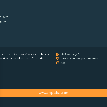
l aire
rtura
al cliente
Declaración de derechos del
Aviso Legal
olítica de devoluciones
Canal de
Política de privacidad
GDPR
www.urquiabas.com