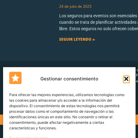
24 de julio de 2025
Los seguros para eventos son esenciales
cuando se trata de planificar actividades a
libre. Estos seguros no solo ofrecen cobe
SEGUIR LEYENDO »
Servicio 
cliente
P
Gestionar consentimiento
denuncia
Para ofrecer las mejores experiencias, utilizamos tecnologías como
las cookies para almacenar y/o acceder a la información del
Un blog de
Urquía&Bas
dispositivo. El consentimiento de estas tecnologías nos permitirá
procesar datos como el comportamiento de navegación o las
identificaciones únicas en este sitio. No consentir o retirar el
consentimiento, puede afectar negativamente a ciertas
características y funciones.