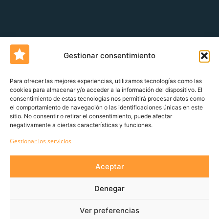
Gestionar consentimiento
Para ofrecer las mejores experiencias, utilizamos tecnologías como las
cookies para almacenar y/o acceder a la información del dispositivo. El
consentimiento de estas tecnologías nos permitirá procesar datos como
Un blog de
Urquía&Bas
el comportamiento de navegación o las identificaciones únicas en este
sitio. No consentir o retirar el consentimiento, puede afectar
Servicio al cliente
Declaración de derechos del cliente
Política de
negativamente a ciertas características y funciones.
devoluciones
Canal de denuncia
Gestionar los servicios
Aviso Legal
Política de privacidad
Aceptar
GDPR
Denegar
¡Suscríbete a nuestra Newsletter!
Ver preferencias