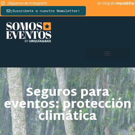
¡Síguenos en Instagram!
Un blog de
Urquía&Bas
¡Suscríbete a nuestra Newsletter!
Seguros para
eventos: protección
climática