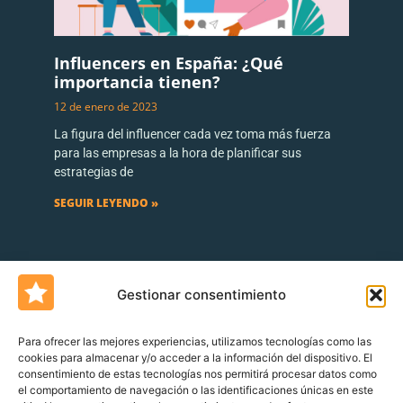
Influencers en España: ¿Qué
importancia tienen?
12 de enero de 2023
La figura del influencer cada vez toma más fuerza
para las empresas a la hora de planificar sus
estrategias de
SEGUIR LEYENDO »
Gestionar consentimiento
Para ofrecer las mejores experiencias, utilizamos tecnologías como las
cookies para almacenar y/o acceder a la información del dispositivo. El
consentimiento de estas tecnologías nos permitirá procesar datos como
Un blog de
Urquía&Bas
el comportamiento de navegación o las identificaciones únicas en este