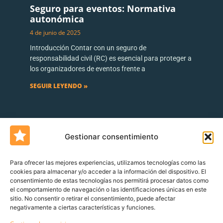
Seguro para eventos: Normativa
autonómica
4 de junio de 2025
Introducción Contar con un seguro de
responsabilidad civil (RC) es esencial para proteger a
los organizadores de eventos frente a
SEGUIR LEYENDO »
Gestionar consentimiento
Para ofrecer las mejores experiencias, utilizamos tecnologías como las
cookies para almacenar y/o acceder a la información del dispositivo. El
consentimiento de estas tecnologías nos permitirá procesar datos como
Un blog de
Urquía&Bas
el comportamiento de navegación o las identificaciones únicas en este
sitio. No consentir o retirar el consentimiento, puede afectar
Servicio al cliente
Declaración de derechos del cliente
Política de
negativamente a ciertas características y funciones.
devoluciones
Canal de denuncia