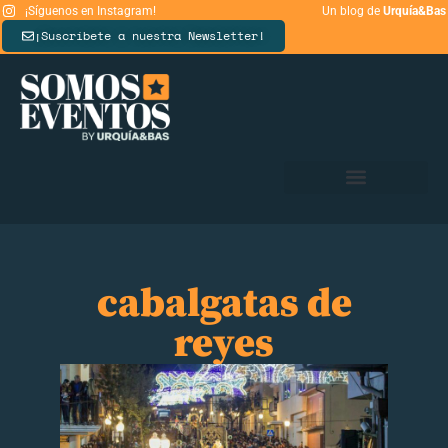
¡Síguenos en Instagram!
Un blog de
Urquía&Bas
¡Suscríbete a nuestra Newsletter!
cabalgatas de
reyes