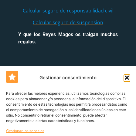
Calcular seguro de responsabilidad civil
Calcular seguro de suspensión
Y que los Reyes Magos os traigan muchos
regalos.
Gestionar consentimiento
Para ofrecer las mejores experiencias, utilizamos tecnologías como las
cookies para almacenar y/o acceder a la información del dispositivo. El
consentimiento de estas tecnologías nos permitirá procesar datos como
Un blog de
Urquía&Bas
el comportamiento de navegación o las identificaciones únicas en este
sitio. No consentir o retirar el consentimiento, puede afectar
Servicio al cliente
Declaración de derechos del cliente
Política de
negativamente a ciertas características y funciones.
devoluciones
Canal de denuncia
Gestionar los servicios