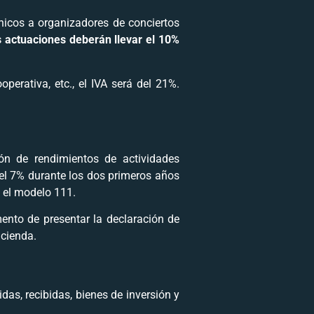
cnicos a organizadores de conciertos
us actuaciones deberán llevar el 10%
erativa, etc., el IVA será del 21%.
ón de rendimientos de actividades
del 7% durante los dos primeros años
e el modelo 111.
ento de presentar la declaración de
acienda.
das, recibidas, bienes de inversión y