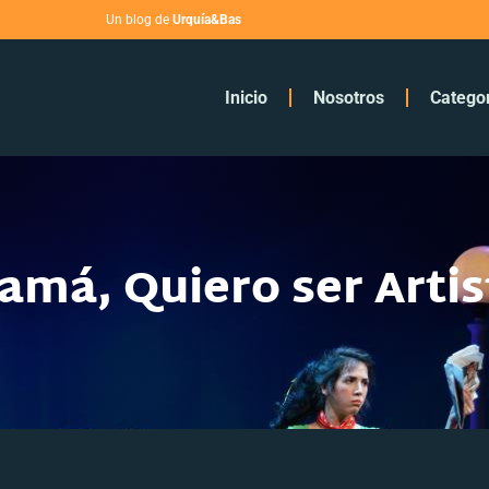
Un blog de
Urquía&Bas
Inicio
Nosotros
Catego
amá, Quiero ser Artis