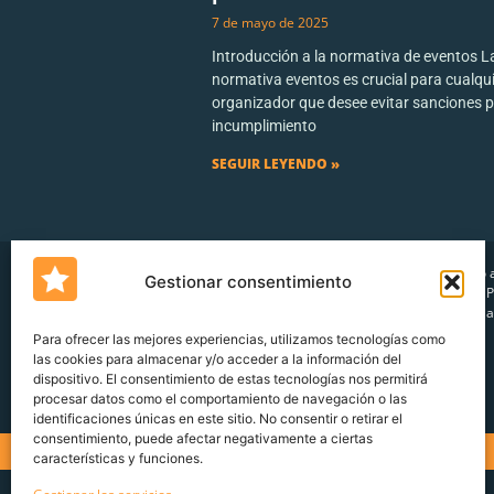
7 de mayo de 2025
Introducción a la normativa de eventos L
normativa eventos es crucial para cualqu
organizador que desee evitar sanciones 
incumplimiento
SEGUIR LEYENDO »
Servicio 
Gestionar consentimiento
cliente
P
denuncia
Para ofrecer las mejores experiencias, utilizamos tecnologías como
las cookies para almacenar y/o acceder a la información del
dispositivo. El consentimiento de estas tecnologías nos permitirá
procesar datos como el comportamiento de navegación o las
Un blog de
Urquía&Bas
identificaciones únicas en este sitio. No consentir o retirar el
consentimiento, puede afectar negativamente a ciertas
características y funciones.