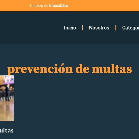
Un blog de
Urquía&Bas
Inicio
Nosotros
Catego
prevención de multas
ultas