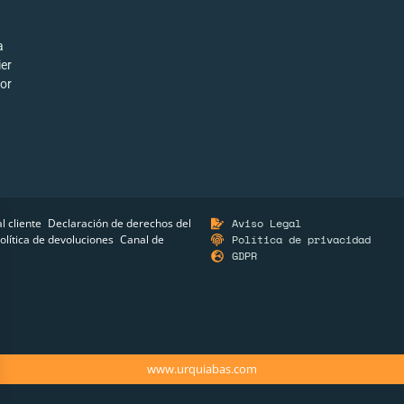
a
ier
por
al cliente
Declaración de derechos del
Aviso Legal
olítica de devoluciones
Canal de
Política de privacidad
GDPR
www.urquiabas.com