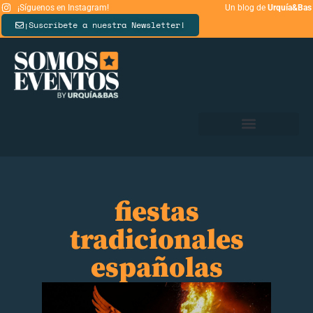
¡Síguenos en Instagram!
Un blog de
Urquía&Bas
¡Suscríbete a nuestra Newsletter!
fiestas
tradicionales
españolas