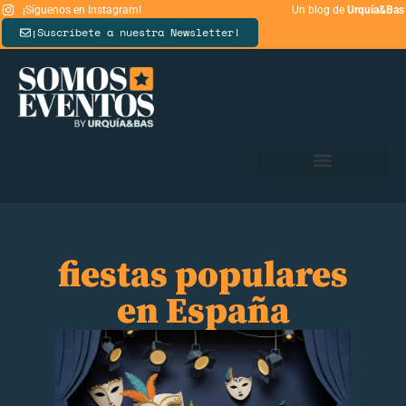
¡Síguenos en Instagram!
Un blog de
Urquía&Bas
¡Suscríbete a nuestra Newsletter!
fiestas populares
en España