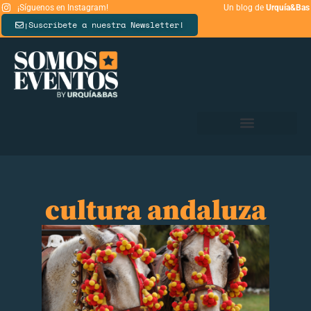
¡Síguenos en Instagram!
Un blog de
Urquía&Bas
¡Suscríbete a nuestra Newsletter!
cultura andaluza