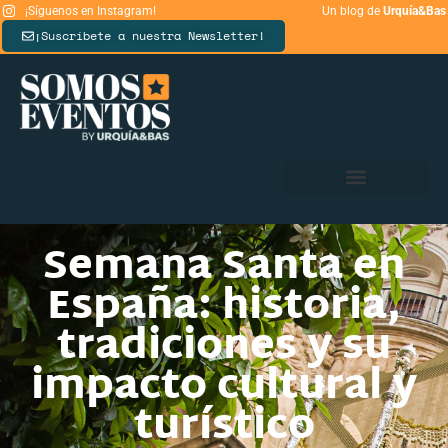
¡Síguenos en Instagram!
Un blog de
Urquía&Bas
¡Suscríbete a nuestra Newsletter!
Semana Santa en
España: historia,
tradiciones y su
impacto cultural y
turístico