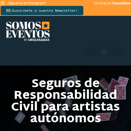
¡Síguenos en Instagram!
Un blog de
Urquía&Bas
¡Suscríbete a nuestra Newsletter!
Seguros de
Responsabilidad
Civil para artistas
autónomos