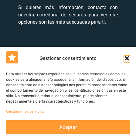
Si quieres más información, contacta con
nuestra correduría de seguros para ver qué
opciones son las más adecuadas para ti.
Gestionar consentimiento
Para ofrecer las mejores experiencias, utilizamos tecnologías como las
cookies para almacenar y/o acceder a la información del dispositivo. El
consentimiento de estas tecnologías nos permitirá procesar datos como
Un blog de
Urquía&Bas
el comportamiento de navegación o las identificaciones únicas en este
sitio. No consentir o retirar el consentimiento, puede afectar
Servicio al cliente
Declaración de derechos del cliente
Política de
negativamente a ciertas características y funciones.
devoluciones
Canal de denuncia
Gestionar los servicios
Aviso Legal
Política de privacidad
Aceptar
GDPR