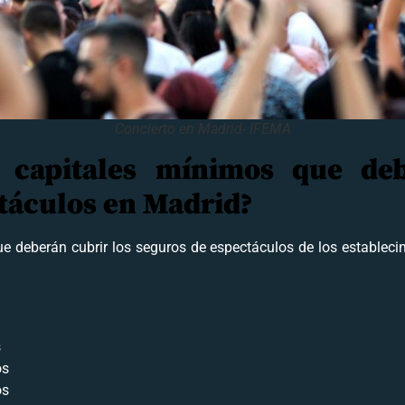
Concierto en Madrid- IFEMA
s capitales mínimos que deb
táculos en Madrid?
e deberán cubrir los seguros de espectáculos de los estableci
s
os
os