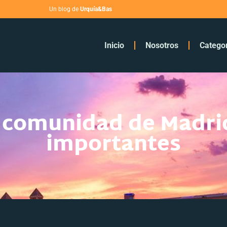
Un blog de
Urquía&Bas
Inicio
Nosotros
Catego
a comunidad de Madri
importantes