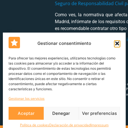
Seguro de Responsabilidad Civil p
Como ves, la normativa que afecta 
Madrid, infórmate de los requisitos
es recomendable contratar otro tipo 
la
Si tienes dudas o quieres ampliar
Gestionar consentimiento
Para ofrecer las mejores experiencias, utilizamos tecnologías como
las cookies para almacenar y/o acceder a la información del
dispositivo. El consentimiento de estas tecnologías nos permitirá
procesar datos como el comportamiento de navegación o las
identificaciones únicas en este sitio. No consentir o retirar el
Servicio 
consentimiento, puede afectar negativamente a ciertas
cliente
P
características y funciones.
denuncia
Gestionar los servicios
Aceptar
Denegar
Ver preferencias
Un blog de
Urquía&Bas
Política de cookies
Declaración de privacidad
Impressum