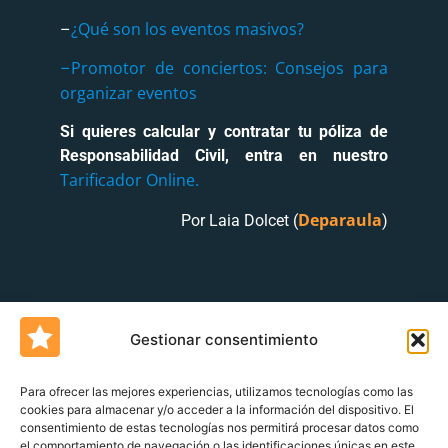
¿Qué son los eventos masivos?
–
Promotor de conciertos: Consejos para
–
organizar eventos
Si
quieres calcular y contratar tu póliza de
Responsabilidad Civil, entra en nuestro
Tarificador Online.
Deparaula
Por Laia Dolcet (
)
Gestionar consentimiento
Para ofrecer las mejores experiencias, utilizamos tecnologías como las
cookies para almacenar y/o acceder a la información del dispositivo. El
consentimiento de estas tecnologías nos permitirá procesar datos como
Un blog de
Urquía&Bas
el comportamiento de navegación o las identificaciones únicas en este