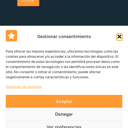
Gestionar consentimiento
Para ofrecer las mejores experiencias, utilizamos tecnologías como las
cookies para almacenar y/o acceder a la información del dispositivo. El
consentimiento de estas tecnologías nos permitirá procesar datos como
Un blog de
Urquía&Bas
el comportamiento de navegación o las identificaciones únicas en este
sitio. No consentir o retirar el consentimiento, puede afectar
Servicio al cliente
Declaración de derechos del cliente
Política de
negativamente a ciertas características y funciones.
devoluciones
Canal de denuncia
Gestionar los servicios
Aviso Legal
Política de privacidad
Aceptar
GDPR
Denegar
¡Suscríbete a nuestra Newsletter!
Ver preferencias