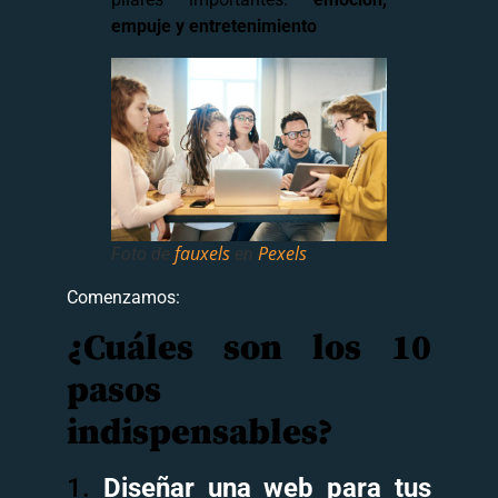
empuje y entretenimiento
fauxels
Pexels
Foto de
en
Comenzamos:
¿Cuáles son los 10
pasos
indispensables?
1.
Diseñar una web para tus